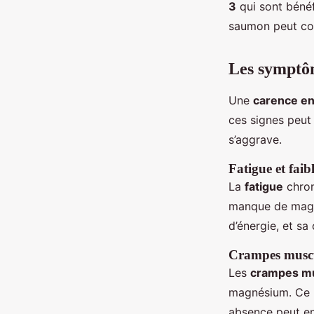
3
qui sont bénéf
saumon peut co
Les symptô
Une
carence e
ces signes peut
s’aggrave.
Fatigue et faib
La
fatigue
chron
manque de magné
d’énergie, et s
Crampes muscu
Les
crampes mu
magnésium. Ce m
absence peut en