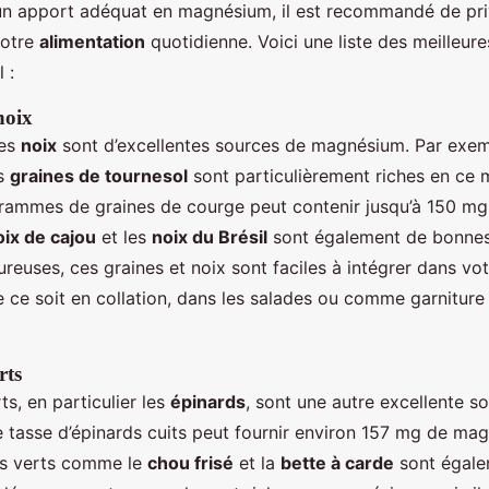
un apport adéquat en magnésium, il est recommandé de priv
otre
alimentation
quotidienne. Voici une liste des meilleur
 :
noix
les
noix
sont d’excellentes sources de magnésium. Par exem
es
graines de tournesol
sont particulièrement riches en ce 
rammes de graines de courge peut contenir jusqu’à 150 m
oix de cajou
et les
noix du Brésil
sont également de bonnes
ureuses, ces graines et noix sont faciles à intégrer dans vo
 ce soit en collation, dans les salades ou comme garniture 
rts
s, en particulier les
épinards
, sont une autre excellente s
tasse d’épinards cuits peut fournir environ 157 mg de ma
es verts comme le
chou frisé
et la
bette à carde
sont égal