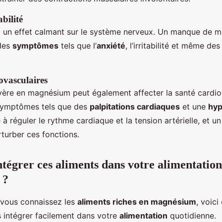
abilité
 un effet calmant sur le système nerveux. Un manque de 
 des
symptômes
tels que l’
anxiété
, l’irritabilité et même de
ovasculaires
ère en magnésium peut également affecter la santé cardiov
 symptômes tels que des
palpitations cardiaques
et une
hyp
à réguler le rythme cardiaque et la tension artérielle, et 
turber ces fonctions.
égrer ces aliments dans votre alimentation
 ?
 vous connaissez les
aliments riches en magnésium
, voici
s intégrer facilement dans votre
alimentation
quotidienne.