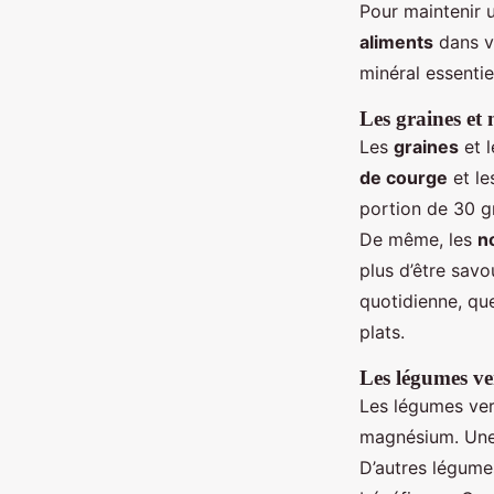
Pour maintenir 
aliments
dans v
minéral essentiel
Les graines et 
Les
graines
et 
de courge
et l
portion de 30 g
De même, les
n
plus d’être savo
quotidienne, que
plats.
Les légumes ve
Les légumes vert
magnésium. Une 
D’autres légum