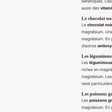
bénéfiques. Ces
aussi des
vitam
Le chocolat no
Le
chocolat noi
magnésium. Une
magnésium. En p
d’autres
antiox
Les légumineu
Les
légumineu
riches en magné
magnésium. Les
rend particuliè
Les poissons g
Les
poissons g
magnésium. En p