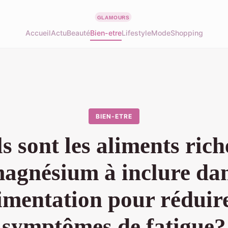
Accueil
Actu
Beauté
Bien-etre
Lifestyle
Mode
Shopping
BIEN-ETRE
s sont les aliments rich
agnésium à inclure da
limentation pour réduire
symptômes de fatigue?