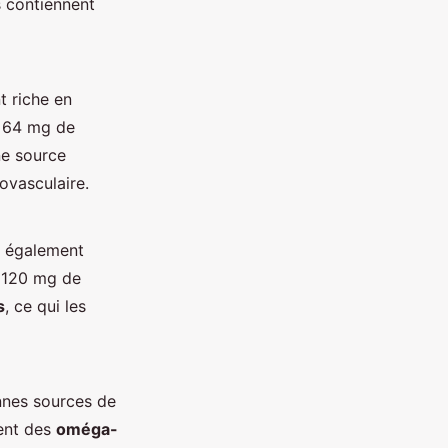
 contiennent
t riche en
n 64 mg de
ne source
ovasculaire.
nt également
à 120 mg de
s
, ce qui les
nnes sources de
ent des
oméga-