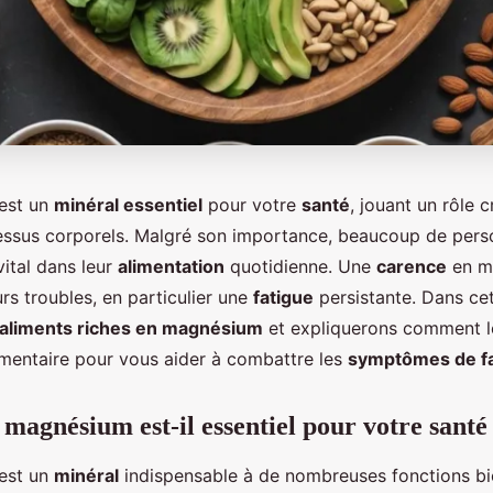
est un
minéral essentiel
pour votre
santé
, jouant un rôle 
ssus corporels. Malgré son importance, beaucoup de per
vital dans leur
alimentation
quotidienne. Une
carence
en m
urs troubles, en particulier une
fatigue
persistante. Dans cet
aliments riches en magnésium
et expliquerons comment le
imentaire pour vous aider à combattre les
symptômes de fa
 magnésium est-il essentiel pour votre santé
est un
minéral
indispensable à de nombreuses fonctions bi