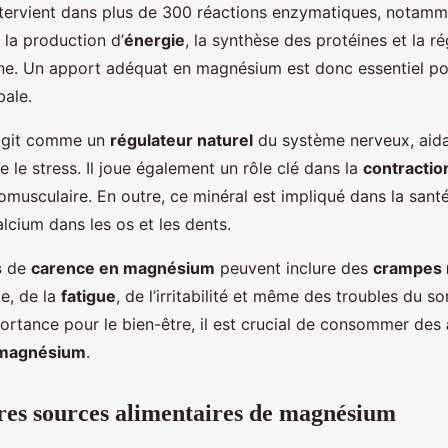
 intervient dans plus de 300 réactions enzymatiques, notamm
 la production d’
énergie
, la synthèse des protéines et la ré
ne. Un apport adéquat en magnésium est donc essentiel po
ale.
agit comme un
régulateur naturel
du système nerveux, aida
re le stress. Il joue également un rôle clé dans la
contractio
omusculaire. En outre, ce minéral est impliqué dans la santé
calcium dans les os et les dents.
s
de
carence en magnésium
peuvent inclure des
crampes 
e, de la
fatigue
, de l’irritabilité et même des troubles du 
ortance pour le bien-être, il est crucial de consommer des
 magnésium
.
res sources alimentaires de magnésium