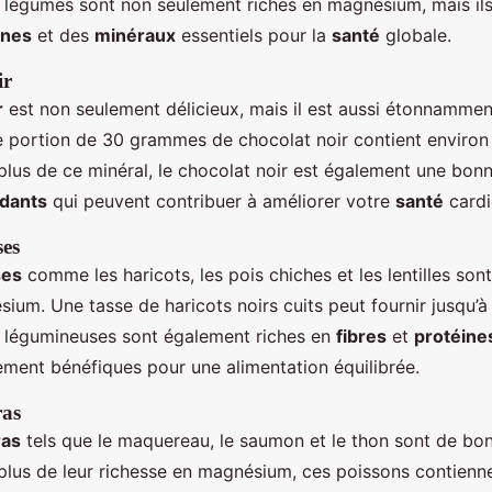
 légumes sont non seulement riches en magnésium, mais ils
ines
et des
minéraux
essentiels pour la
santé
globale.
ir
r
est non seulement délicieux, mais il est aussi étonnammen
 portion de 30 grammes de chocolat noir contient enviro
lus de ce minéral, le chocolat noir est également une bon
ydants
qui peuvent contribuer à améliorer votre
santé
cardi
ses
ses
comme les haricots, les pois chiches et les lentilles so
sium. Une tasse de haricots noirs cuits peut fournir jusqu’
 légumineuses sont également riches en
fibres
et
protéine
rement bénéfiques pour une alimentation équilibrée.
ras
ras
tels que le maquereau, le saumon et le thon sont de bo
lus de leur richesse en magnésium, ces poissons contienn