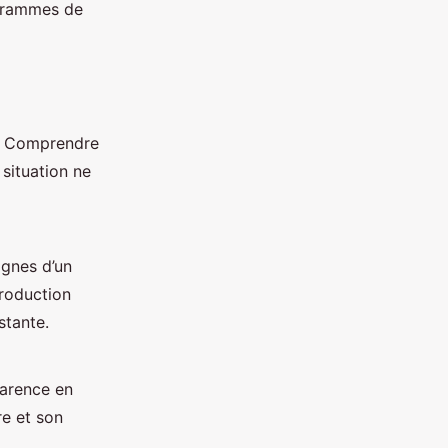
 grammes de
. Comprendre
situation ne
ignes d’un
roduction
stante.
carence en
re et son