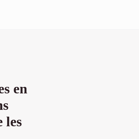
es en
ns
 les