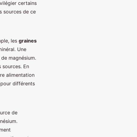
ilégier certains
es sources de ce
ple, les
graines
minéral. Une
g de magnésium.
 sources. En
tre alimentation
pour différents
ource de
gnésium.
ement