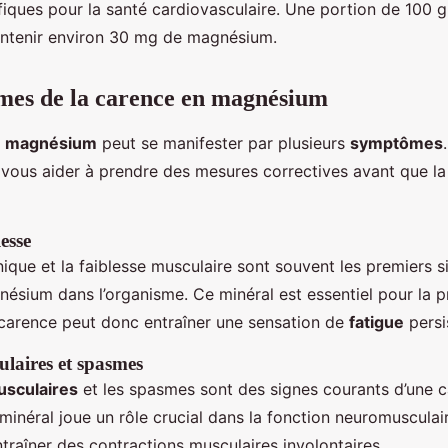
iques pour la santé cardiovasculaire. Une portion de 100
ntenir environ 30 mg de magnésium.
mes de la carence en magnésium
n magnésium
peut se manifester par plusieurs
symptômes
 vous aider à prendre des mesures correctives avant que la 
lesse
ique et la faiblesse musculaire sont souvent les premiers s
sium dans l’organisme. Ce minéral est essentiel pour la p
a carence peut donc entraîner une sensation de
fatigue
persi
laires et spasmes
sculaires
et les spasmes sont des signes courants d’une 
inéral joue un rôle crucial dans la fonction neuromusculai
traîner des contractions musculaires involontaires.