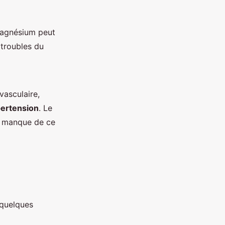
magnésium peut
s troubles du
asculaire,
ertension
. Le
un manque de ce
 quelques