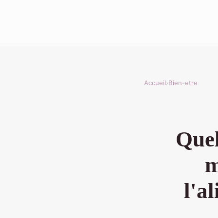
Accueil
›
Bien-etre
Quel
m
l'a