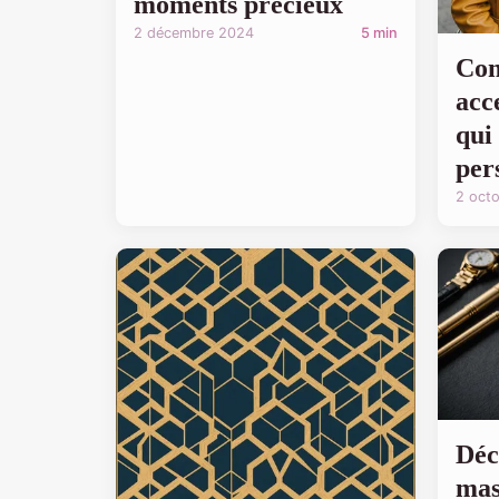
moments précieux
2 décembre 2024
5 min
Com
acc
qui
per
2 oct
Déc
mas