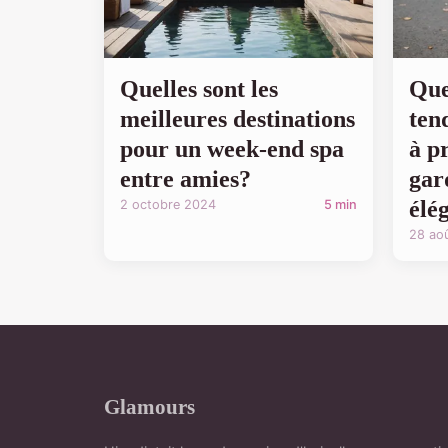
Quelles sont les
Que
meilleures destinations
ten
pour un week-end spa
à p
entre amies?
gar
élé
2 octobre 2024
5 min
28 ao
Glamours