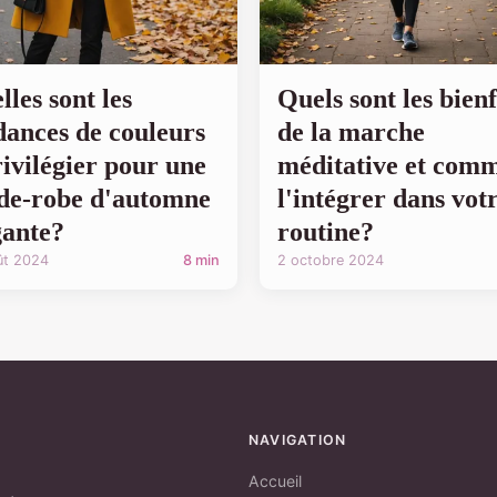
lles sont les
Quels sont les bienf
dances de couleurs
de la marche
rivilégier pour une
méditative et com
de-robe d'automne
l'intégrer dans vot
gante?
routine?
ût 2024
8 min
2 octobre 2024
NAVIGATION
Accueil