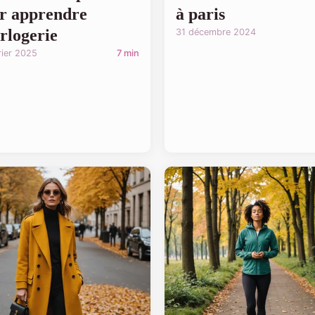
r apprendre
à paris
orlogerie
31 décembre 2024
rier 2025
7 min