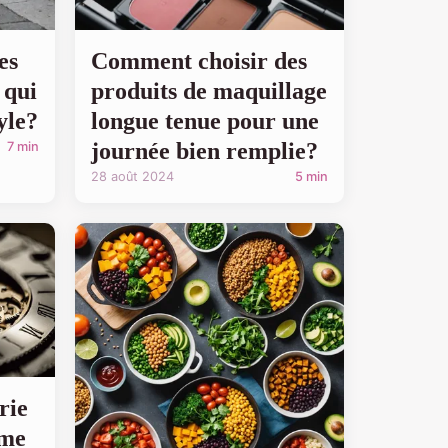
es
Comment choisir des
 qui
produits de maquillage
tyle?
longue tenue pour une
journée bien remplie?
7 min
28 août 2024
5 min
rie
ime