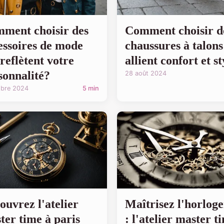
ment choisir des
Comment choisir d
essoires de mode
chaussures à talons
 reflètent votre
allient confort et s
sonnalité?
28 août 2024
obre 2024
5 min
ouvrez l'atelier
Maîtrisez l'horloge
ter time à paris
: l'atelier master t