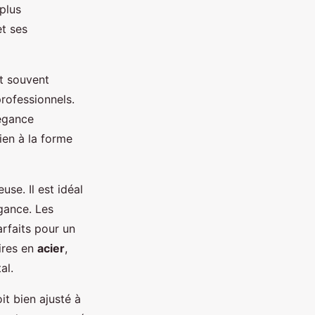
plus
t ses
st souvent
rofessionnels.
égance
ien à la forme
se. Il est idéal
gance. Les
arfaits pour un
ires en
acier
,
al.
oit bien ajusté à