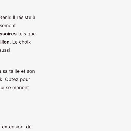
nir. Il résiste à
issement
ssoires
tels que
illon
. Le choix
aussi
sa taille et son
ok. Optez pour
qui se marient
 extension, de