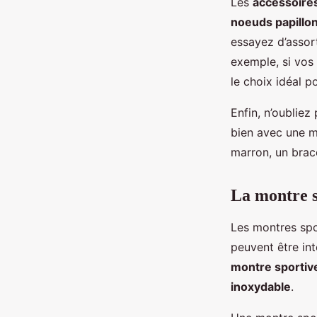
Les
accessoire
noeuds papillo
essayez d’assort
exemple, si vos
le choix idéal p
Enfin, n’oubliez
bien avec une m
marron, un brace
La montre s
Les montres spo
peuvent être in
montre sportiv
inoxydable
.