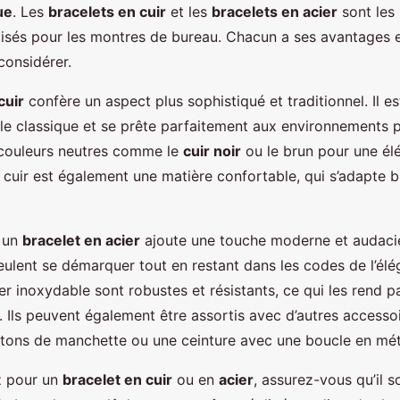
ue
. Les
bracelets en cuir
et les
bracelets en acier
sont les 
isés pour les montres de bureau. Chacun a ses avantages e
 considérer.
cuir
confère un aspect plus sophistiqué et traditionnel. Il e
yle classique et se prête parfaitement aux environnements p
 couleurs neutres comme le
cuir noir
ou le brun pour une él
 cuir est également une matière confortable, qui s’adapte b
, un
bracelet en acier
ajoute une touche moderne et audacieu
eulent se démarquer tout en restant dans les codes de l’élé
er inoxydable sont robustes et résistants, ce qui les rend p
. Ils peuvent également être assortis avec d’autres accesso
ons de manchette ou une ceinture avec une boucle en mét
z pour un
bracelet en cuir
ou en
acier
, assurez-vous qu’il s