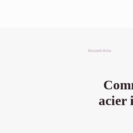
Accueil
›
Actu
Comm
acier