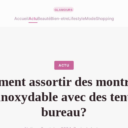
Accueil
Actu
Beauté
Bien-etre
Lifestyle
Mode
Shopping
ACTU
ent assortir des montr
 inoxydable avec des ten
bureau?