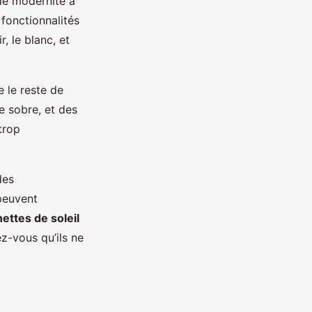
de modernité à
fonctionnalités
, le blanc, et
e le reste de
e sobre, et des
trop
des
peuvent
nettes de soleil
z-vous qu’ils ne