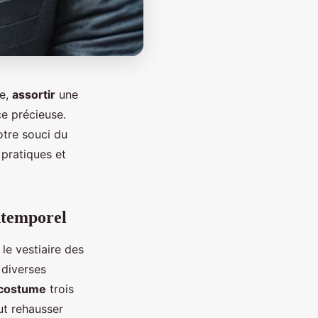
te,
assortir
une
e précieuse.
otre souci du
 pratiques et
intemporel
e vestiaire des
 diverses
costume
trois
ut rehausser