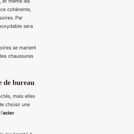
, et même les
ce cohérente,
oires. Par
inoxydable sera
oires se marient
 des chaussures
e de bureau
tés, mais elles
de choisir une
l’
acier