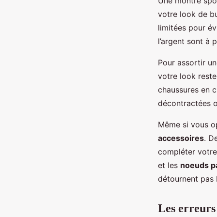
Une montre spo
votre look de b
limitées pour év
l’argent sont à 
Pour assortir u
votre look reste
chaussures en cu
décontractées o
Même si vous op
accessoires
. D
compléter votre
et les
noeuds pa
détournent pas l
Les erreurs 