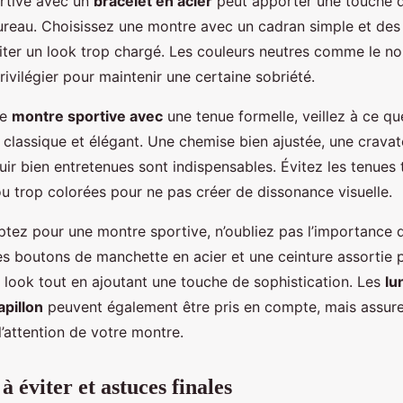
rtive avec un
bracelet en acier
peut apporter une touche 
ureau. Choisissez une montre avec un cadran simple et des 
iter un look trop chargé. Les couleurs neutres comme le noir
privilégier pour maintenir une certaine sobriété.
ne
montre sportive avec
une tenue formelle, veillez à ce qu
 classique et élégant. Une chemise bien ajustée, une cravat
ir bien entretenues sont indispensables. Évitez les tenues 
u trop colorées pour ne pas créer de dissonance visuelle.
tez pour une montre sportive, n’oubliez pas l’importance 
es boutons de manchette en acier et une ceinture assortie 
 look tout en ajoutant une touche de sophistication. Les
lu
pillon
peuvent également être pris en compte, mais assure
’attention de votre montre.
à éviter et astuces finales