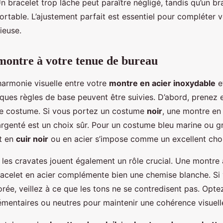
n bracelet trop lâche peut paraître négligé, tandis qu’un br
ortable. L’ajustement parfait est essentiel pour compléter 
ieuse.
 montre à votre tenue de bureau
harmonie visuelle entre votre
montre en acier inoxydable
e
lques règles de base peuvent être suivies. D’abord, prenez
e costume. Si vous portez un costume
noir
, une montre en
argenté est un choix sûr. Pour un costume bleu marine ou g
t en
cuir noir
ou en acier s’impose comme un excellent cho
 les cravates jouent également un rôle crucial. Une montre
racelet en acier complémente bien une chemise blanche. Si
rée, veillez à ce que les tons ne se contredisent pas. Opte
mentaires ou neutres pour maintenir une cohérence visuell