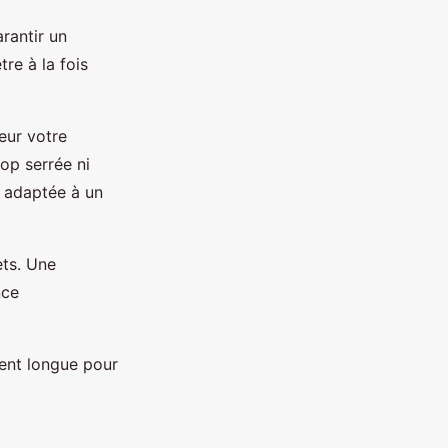
rantir un
tre à la fois
leur votre
rop serrée ni
s adaptée à un
ets. Une
nce
ment longue pour