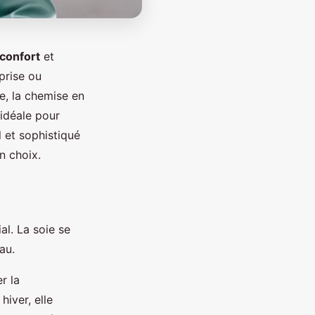
confort
et
prise ou
e, la chemise en
 idéale pour
 et sophistiqué
n choix.
al. La soie se
au.
r la
hiver, elle