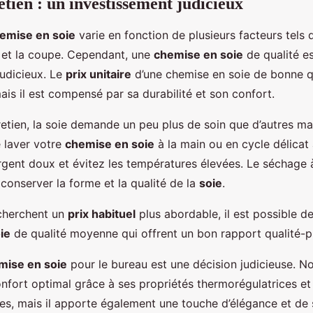
etien : un investissement judicieux
emise en soie
varie en fonction de plusieurs facteurs tels 
e et la coupe. Cependant, une
chemise en soie
de qualité e
judicieux. Le
prix unitaire
d’une chemise en soie de bonne q
is il est compensé par sa durabilité et son confort.
etien, la soie demande un peu plus de soin que d’autres maté
laver votre
chemise en soie
à la main ou en cycle délicat 
rgent doux et évitez les températures élevées. Le séchage à
conserver la forme et la qualité de la
soie
.
 cherchent un
prix habituel
plus abordable, il est possible d
ie
de qualité moyenne qui offrent un bon rapport qualité-pr
mise en soie
pour le bureau est une décision judicieuse. N
onfort optimal grâce à ses propriétés thermorégulatrices et
es, mais il apporte également une touche d’élégance et de 