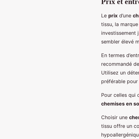
Prix et entr
Le
prix
d’une
ch
tissu, la marqu
investissement 
sembler élevé ma
En termes d’entr
recommandé de 
Utilisez un déte
préférable pour 
Pour celles qui
chemises en so
Choisir une
che
tissu offre un c
hypoallergéniqu