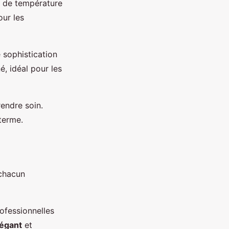
ns de température
our les
 sophistication
né, idéal pour les
rendre soin.
terme.
 chacun
rofessionnelles
légant
et