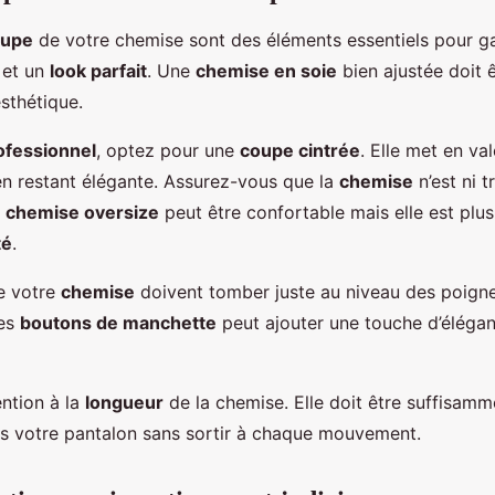
oupe
de votre chemise sont des éléments essentiels pour ga
 et un
look parfait
. Une
chemise en soie
bien ajustée doit ê
sthétique.
ofessionnel
, optez pour une
coupe cintrée
. Elle met en va
 en restant élégante. Assurez-vous que la
chemise
n’est ni t
e
chemise oversize
peut être confortable mais elle est plu
té
.
 votre
chemise
doivent tomber juste au niveau des poign
des
boutons de manchette
peut ajouter une touche d’éléga
ention à la
longueur
de la chemise. Elle doit être suffisam
ns votre pantalon sans sortir à chaque mouvement.