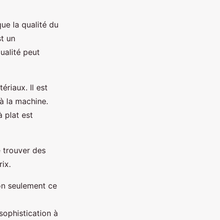
que la qualité du
st un
ualité peut
riaux. Il est
à la machine.
 plat est
e trouver des
ix.
on seulement ce
sophistication à