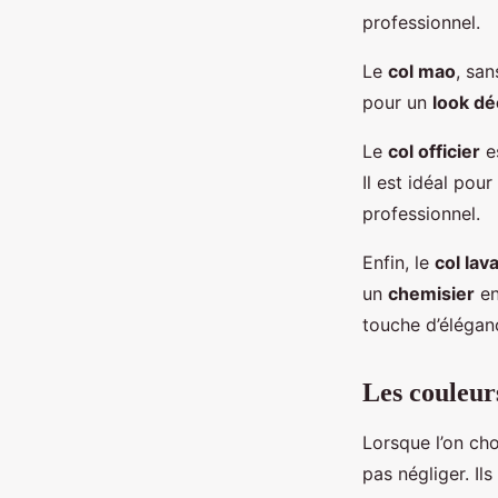
professionnel.
Le
col mao
, san
pour un
look dé
Le
col officier
e
Il est idéal pou
professionnel.
Enfin, le
col lava
un
chemisier
en
touche d’élégan
Les couleurs
Lorsque l’on cho
pas négliger. Il