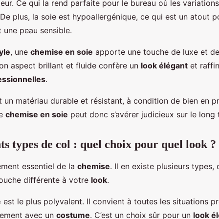
eur. Ce qui la rend parfaite pour le bureau où les variatio
De plus, la soie est hypoallergénique, ce qui est un atout p
 une peau sensible.
yle
, une
chemise en soie
apporte une touche de luxe et de
on aspect brillant et fluide confère un
look élégant
et raffi
essionnelles
.
 un matériau durable et résistant, à condition de bien en p
ne
chemise en soie
peut donc s’avérer judicieux sur le long 
ts types de col : quel choix pour quel look ?
ément essentiel de la
chemise
. Il en existe plusieurs types,
ouche différente à votre
look
.
e
est le plus polyvalent. Il convient à toutes les situations p
ilement avec un
costume
. C’est un choix sûr pour un
look é