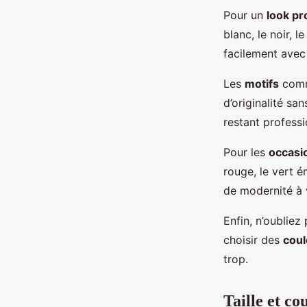
Pour un
look pr
blanc, le noir, 
facilement avec
Les
motifs
comme
d’originalité sa
restant professi
Pour les
occasi
rouge, le vert é
de modernité à 
Enfin, n’oubliez
choisir des
coul
trop.
Taille et co