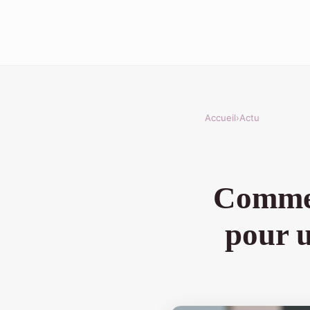
Accueil
›
Actu
Commen
pour u