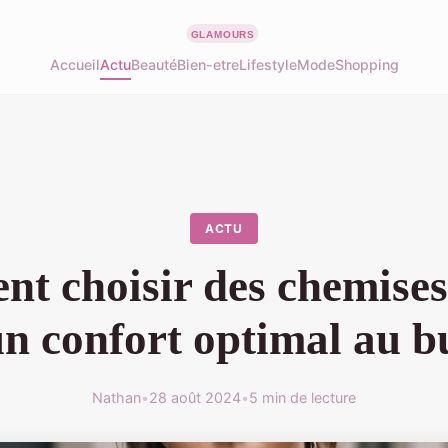
Accueil
Actu
Beauté
Bien-etre
Lifestyle
Mode
Shopping
ACTU
t choisir des chemises 
n confort optimal au 
Nathan
•
28 août 2024
•
5 min de lecture