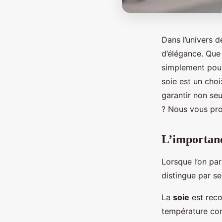
Dans l’univers d
d’élégance. Que
simplement pour
soie est un cho
garantir non se
? Nous vous prop
L’importanc
Lorsque l’on pa
distingue par se
La
soie
est reco
température corp