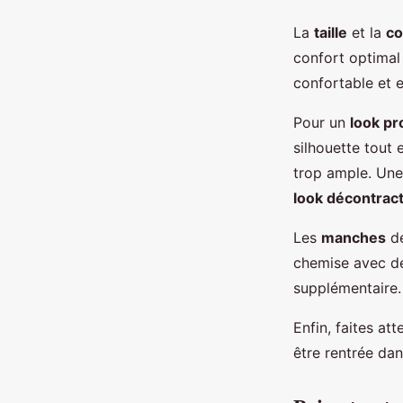
La
taille
et la
c
confort optimal
confortable et e
Pour un
look pr
silhouette tout
trop ample. Un
look décontrac
Les
manches
de
chemise avec 
supplémentaire.
Enfin, faites att
être rentrée da