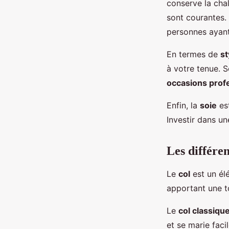
conserve la chal
sont courantes. 
personnes ayant
En termes de
st
à votre tenue. S
occasions prof
Enfin, la
soie
est
Investir dans u
Les différen
Le
col
est un él
apportant une t
Le
col classiqu
et se marie fac