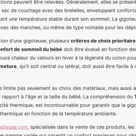
ctions peuvent être relevées. Généralement, elles se présen
t sac de couchage avec des bretelles, enveloppant confort
ant une température stable durant son sommeil. La gigoteu
avec des manches, ou même de type nomade pour les dépl
tion d'une gigoteuse, plusieurs
critères de choix prioritair
onfort de sommeil du bébé
doit être évalué en fonction de
 douce chaleur du velours en hiver à la légèreté du coton pour
rmeture
, qu'il soit central ou latéral, doit aussi être facile 
e limite pas seulement au choix des matériaux, mais aussi à
 rapport à l'âge et la taille du bébé. La compréhension du
ité thermique, est incontournable pour garantir que la gigo
 thermique en fonction de la température ambiante.
igoteuse.com
, spécialisée dans la vente de ces produits, le
ne gamme variée qui garantit un confort maximum pour cha