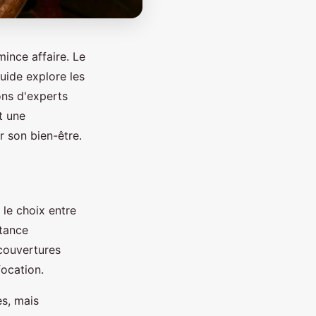
mince affaire. Le
guide explore les
ons d'experts
t une
r son bien-être.
 le choix entre
rtance
couvertures
focation.
s, mais