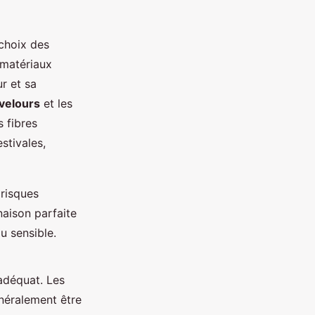
choix des
 matériaux
r et sa
velours
et les
 fibres
stivales,
 risques
naison parfaite
u sensible.
adéquat. Les
néralement être