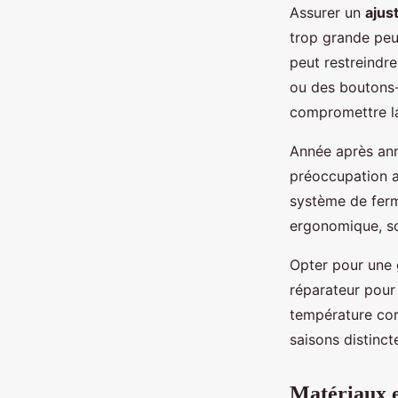
Assurer un
ajus
trop grande peu
peut restreindre
ou des boutons-
compromettre la
Année après an
préoccupation a
système de ferm
ergonomique, so
Opter pour une 
réparateur pour
température cor
saisons distinct
Matériaux et