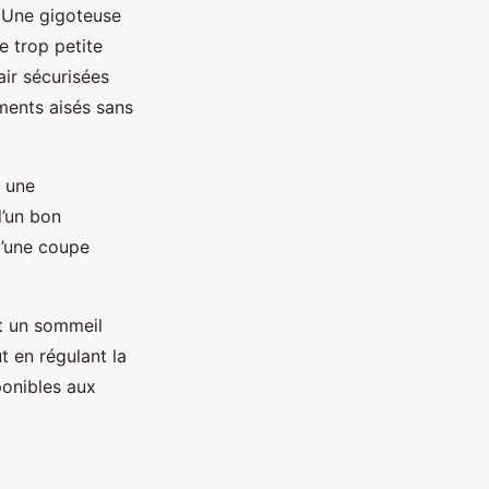
. Une gigoteuse
e trop petite
air sécurisées
ments aisés sans
t une
d’un bon
d’une coupe
t un sommeil
t en régulant la
ponibles aux