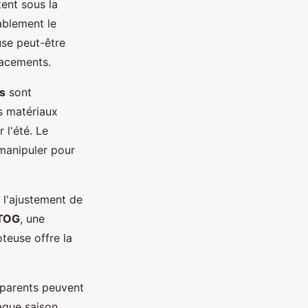
tent sous la
ablement le
se peut-être
acements.
es
sont
s matériaux
 l'été. Le
à manipuler pour
 l'ajustement de
TOG
, une
teuse offre la
s parents peuvent
que saison,