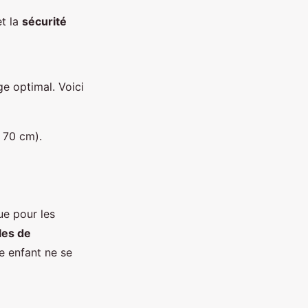
et la
sécurité
e optimal. Voici
 70 cm).
ue pour les
les de
e enfant ne se