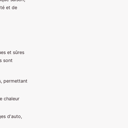
té et de
ues et sûres
s sont
s, permettant
ne chaleur
es d'auto,