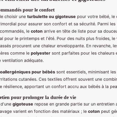
ommandés pour le confort
 de choisir une
turbulette ou gigoteuse
pour votre bébé, le 
imordial pour assurer son confort et sa sécurité. Parmi les
ecommandés, le
coton
arrive en tête de liste pour sa douceu
éal pour le printemps et l'été. Pour des nuits plus froides, le
assés procurent une chaleur enveloppante. En revanche, les
égères comme le
polyester
sont parfaites pour les chaleurs e
 ventilation adéquate.
poallergéniques pour bébés
sont essentiels, minimisant les
'irritations cutanées. Ces textiles offrent souvent une combi
e résilience, apportant un confort accru aux bébés à la pea
etien pour prolonger la durée de vie
e d'une
gigoteuse
repose en grande partie sur un entretien 
lavage varient en fonction des matériaux ; le
coton
peut gé