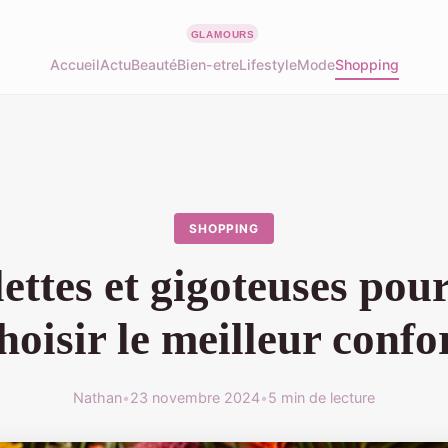
Accueil
Actu
Beauté
Bien-etre
Lifestyle
Mode
Shopping
SHOPPING
ettes et gigoteuses pour
hoisir le meilleur confo
Nathan
•
23 novembre 2024
•
5 min de lecture