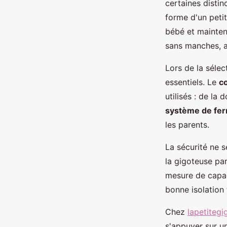
certaines distin
forme d'un peti
bébé et mainten
sans manches, 
Lors de la sélec
essentiels. Le
c
utilisés : de la
système de fe
les parents.
La sécurité ne s
la gigoteuse par
mesure de capac
bonne isolation
Chez
lapetiteg
s'appuyer sur u