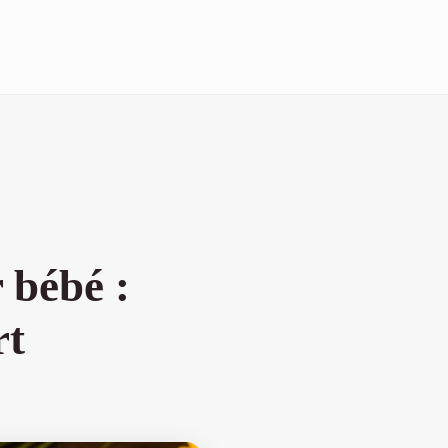
 bébé :
rt